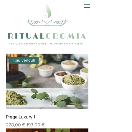
I più venduti
Piega Luxury 1
Prezzo regolare
Prezzo scontato
228,00 €
193,00 €