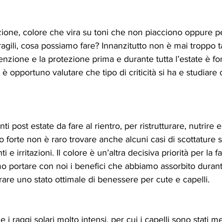
ione, colore che vira su toni che non piacciono oppure peg
ragili, cosa possiamo fare? Innanzitutto non è mai troppo t
enzione e la protezione prima e durante tutta l’estate è 
 è opportuno valutare che tipo di criticità si ha e studiare
ti post estate da fare al rientro, per ristrutturare, nutrire 
ldo forte non è raro trovare anche alcuni casi di scottature 
 e irritazioni. Il colore è un’altra decisiva priorità per la f
 portare con noi i benefici che abbiamo assorbito durante
re uno stato ottimale di benessere per cute e capelli. 
e i raggi solari molto intensi, per cui i capelli sono stati m