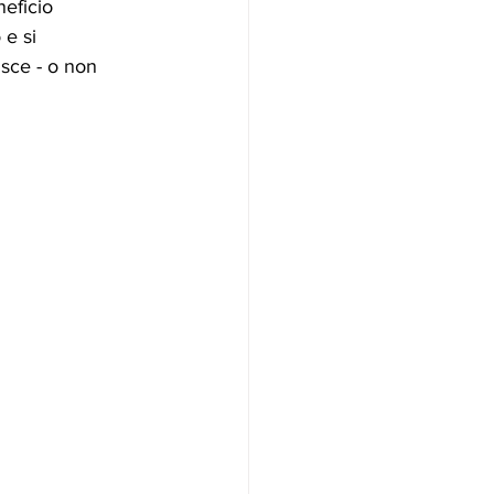
eficio 
 e si 
sce - o non 