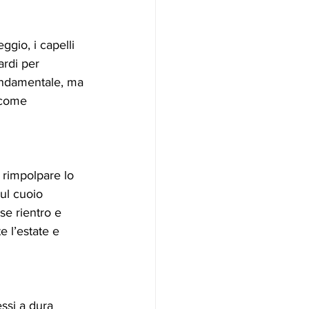
gio, i capelli 
ardi per 
fondamentale, ma 
 come 
e rimpolpare lo 
sul cuoio 
ase rientro e 
 l’estate e 
essi a dura 