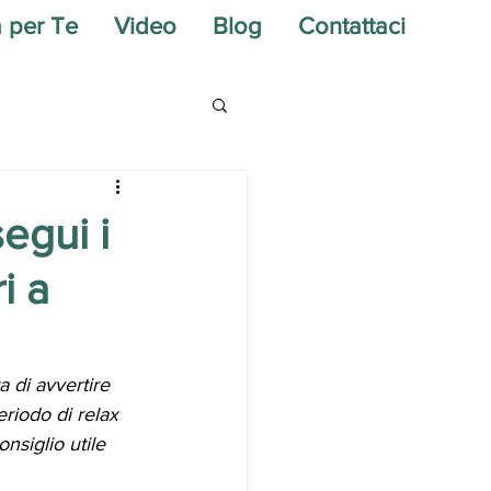
a per Te
Video
Blog
Contattaci
egui i
i a
 di avvertire 
eriodo di relax 
nsiglio utile 