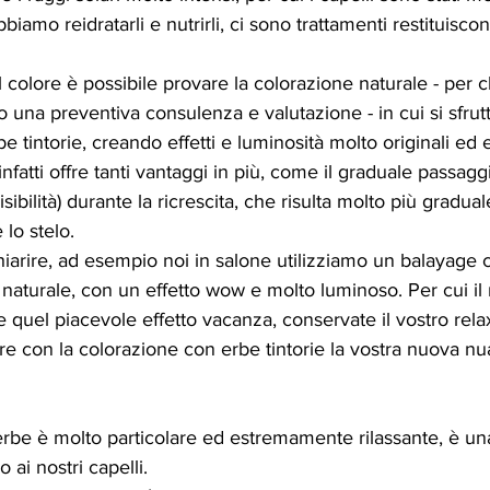
iamo reidratarli e nutrirli, ci sono trattamenti restituisco
 colore è possibile provare la colorazione naturale - per c
una preventiva consulenza e valutazione - in cui si sfrutta
 tintorie, creando effetti e luminosità molto originali ed ef
nfatti offre tanti vantaggi in più, come il graduale passaggi
bilità) durante la ricrescita, che risulta molto più graduale
 lo stelo. 
arire, ad esempio noi in salone utilizziamo un balayage c
 naturale, con un effetto wow e molto luminoso. Per cui il 
 quel piacevole effetto vacanza, conservate il vostro relax,
re con la colorazione con erbe tintorie la vostra nuova nu
erbe è molto particolare ed estremamente rilassante, è un
ai nostri capelli. 